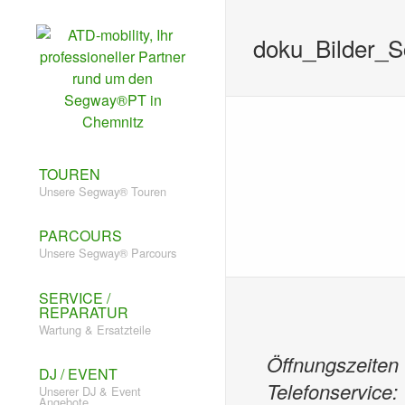
doku_Bilder_
TOUREN
Unsere Segway® Touren
PARCOURS
Unsere Segway® Parcours
SERVICE /
REPARATUR
Wartung & Ersatzteile
Öffnungszeiten
DJ / EVENT
Telefonservice:
Unserer DJ & Event
Angebote