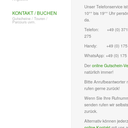
Unser Telefonservice ist
KONTAKT / BUCHEN
10°° bis 19°° Uhr persön
Gutscheine / Touren /
da.
Parcours uvm.
Telefon: +49 (0) 371 
275
Handy: +49 (0) 175 
WhatsApp: +49 (0) 175
Der
online Gutschein-V
natürlich immer!
Bitte Anrufbeantworter 
rufen gerne zurück!
Wenn Sie Ihre Rufnumm
senden rufen wir selbst
zurück.
Alternativ können jederz
online Kontakt
mit uns 