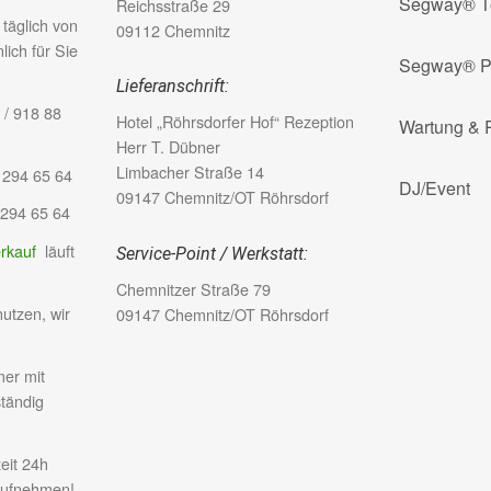
Segway® T
Reichsstraße 29
 täglich von
09112 Chemnitz
lich für Sie
Segway® P
Lieferanschrift:
/ 918 88
Hotel „Röhrsdorfer Hof“ Rezeption
Wartung & 
Herr T. Dübner
Limbacher Straße 14
294 65 64
DJ/Event
09147 Chemnitz/OT Röhrsdorf
 294 65 64
erkauf
läuft
Service-Point / Werkstatt:
Chemnitzer Straße 79
nutzen, wir
09147 Chemnitz/OT Röhrsdorf
er mit
ständig
eit 24h
aufnehmen!