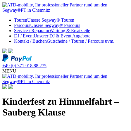
Touren
Unsere Segway® Touren
Parcours
Unsere Segway® Parcours
Service / Reparatur
Wartung & Ersatzteile
DJ / Event
Unserer DJ & Event Angebote
Kontakt / Buchen
Gutscheine / Touren / Parcours uvm.
+49 (0) 371 918 88 275
MENU
Kinderfest zu Himmelfahrt –
Sauberg Klause